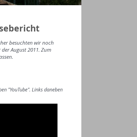
sebericht
her besuchten wir noch
ar der August 2011.
Zum
assen.
neben "YouTube". Links daneben