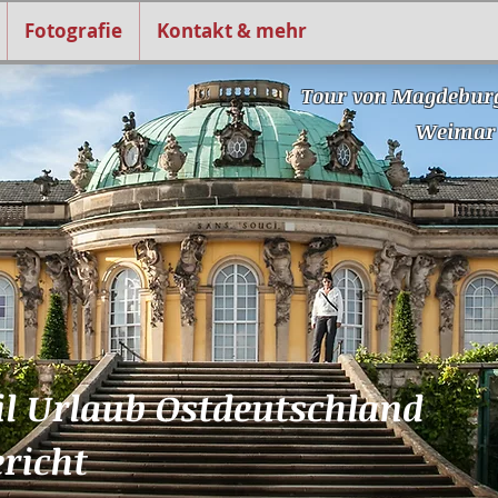
Fotografie
Kontakt & mehr
Tour von Magdebur
Weimar
 Urlaub Ostdeutschland
ericht