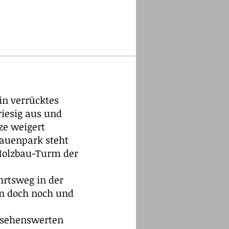
in verrücktes
riesig aus und
ze weigert
bauenpark steht
 Holzbau-Turm der
hrtsweg in der
hn doch noch und
r sehenswerten