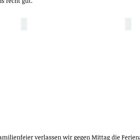
ns recht gut.
Eingangshalle
Eine 
amilienfeier verlassen wir gegen Mittag die Ferie