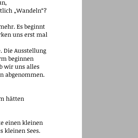
un,
ntlich „Wandeln“?
 mehr. Es beginnt
rken uns erst mal
. Die Ausstellung
urm beginnen
b wir uns alles
tion abgenommen.
um hätten
te einen kleinen
s kleinen Sees.