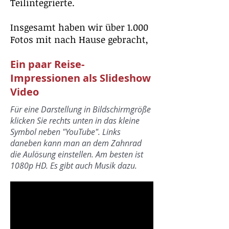
Teilintegrierte.
Insgesamt haben wir über 1.000
Fotos mit nach Hause gebracht,
aus denen wir rund 100
Ein paar Reise-
ausgesucht haben, um diesen
Reisebericht zu bebildern.
Impressionen als Slideshow
Wir hoffen, dass es ein wenig
Video
gelungen ist.
Für eine Darstellung in Bildschirmgröße
klicken Sie rechts unten in das kleine
Hier unsere Erlebnisse und
Symbol neben "YouTube". Links
Eindrücke:
daneben kann man an dem Zahnrad
die Aulösung einstellen. Am besten ist
1080p HD. Es gibt auch Musik dazu.