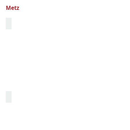
Metz
Metz - Wildwasser Training
Metz - Wildwasser Training