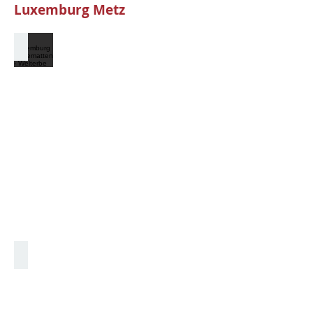
Luxemburg Metz
Luxemburg Kasematten - Welterbe
Luxemburg Kasematten