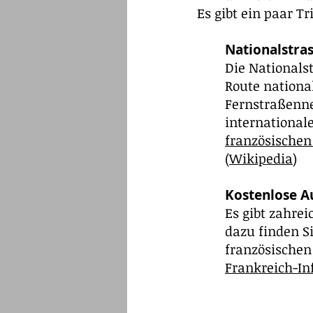
Es gibt ein paar T
Nationalstras
Die Nationalst
Route national
Fernstraßenne
international
französische
(
Wikipedia
)
Kostenlose A
Es gibt zahre
dazu finden S
französischen
Frankreich-In