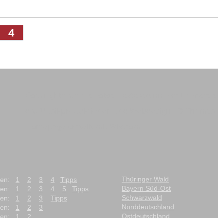
4
Copyrights für alle Fotos, Texte (wenn nicht anders zit
div. Musikproduktionen und Webdesign - © Thomas
Homepage erstellt mit
Wix.com
Thüringer Wald
ten:
1
2
3
4
Tipps
Bayern Süd-Ost
ten:
1
2
3
4
5
Tipps
Schwarzwald
ten:
1
2
3
Tipps
Norddeutschland
ten:
1
2
3
Ostdeutschland
ten:
1
2