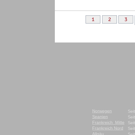
1
2
3
Kontakt
Impressum
Datenschutz
Sitemap:
Norwegen
Sei
Spanien
Sei
Frankreich Mitte
Sei
Frankreich Nord
Sei
Allgäu
Sei