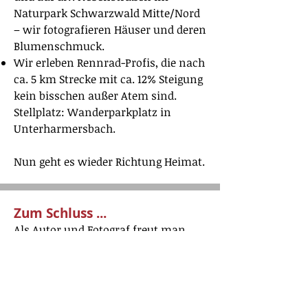
Naturpark Schwarzwald Mitte/Nord
– wir fotografieren Häuser und deren
Blumenschmuck.
Wir erleben Rennrad-Profis, die nach
ca. 5 km Strecke mit ca. 12% Steigung
kein bisschen außer Atem sind.
Stellplatz: Wanderparkplatz in
Unterharmersbach.
Nun geht es wieder Richtung Heimat.
Zum Schluss ...
Als Autor und Fotograf freut man
sich immer, von seinen Lesern eine
kleine Rückmeldung zu erhalten. Hat
Ihnen der Bericht gefallen, haben Sie
noch Ergänzungen oder Hinweise,
die für andere Leser interessant sein